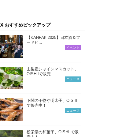
iaX おすすめピックアップ
【KANPAI! 2025】日本酒＆フ
ードビ...
イベント
山梨産シャインマスカット、
OISHIIで販売...
ニュース
下関の干物や明太子、OISHII
で販売中！
ニュース
松栄堂の和菓子、OISHIIで販
売中！