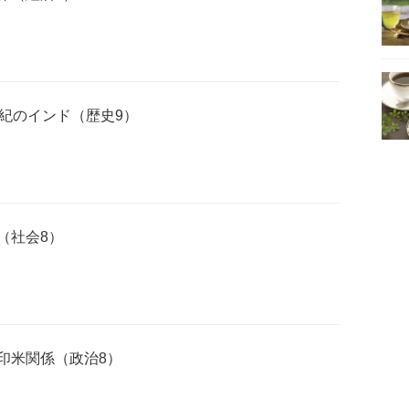
世紀のインド（歴史9）
（社会8）
印米関係（政治8）