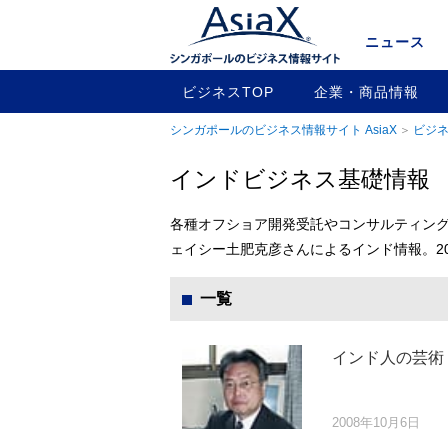
ニュース
ビジネスTOP
企業・商品情報
シンガポールのビジネス情報サイト AsiaX
ビジネ
インドビジネス基礎情報
各種オフショア開発受託やコンサルティン
ェイシー土肥克彦さんによるインド情報。200
一覧
インド人の芸術
2008年10月6日