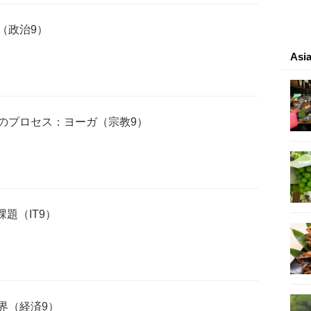
（政治9）
As
のプロセス：ヨーガ（宗教9）
課題（IT9）
界（経済9）