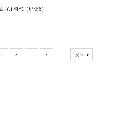
ムガル時代（歴史8）
2
3
...
5
次へ