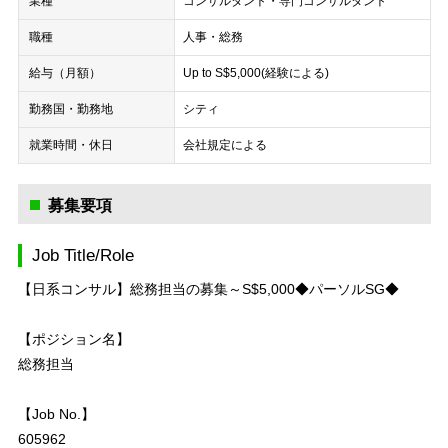
業種
コンサルタント・専門コンサルタント
職種
人事・総務
給与（月額）
Up to S$5,000(経験による)
勤務国・勤務地
シティ
就業時間・休日
会社規定による
募集要項
Job Title/Role
【日系コンサル】総務担当の募集～S$5,000◆パーソルSG◆
【ポジション名】
総務担当
【Job No.】
605962