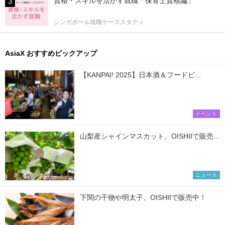
資格・スキルを活かす就職「保育士資格編」
シンガポール就職ケーススタディ
AsiaX おすすめピックアップ
【KANPAI! 2025】日本酒＆フードビ...
イベント
山梨産シャインマスカット、OISHIIで販売...
ニュース
下関の干物や明太子、OISHIIで販売中！