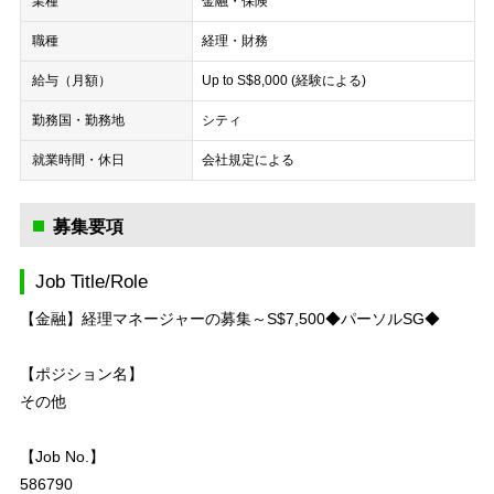
業種
金融・保険
職種
経理・財務
給与（月額）
Up to S$8,000 (経験による)
勤務国・勤務地
シティ
就業時間・休日
会社規定による
募集要項
Job Title/Role
【金融】経理マネージャーの募集～S$7,500◆パーソルSG◆
【ポジション名】
その他
【Job No.】
586790