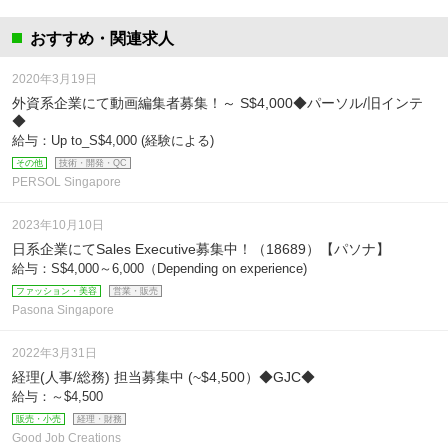
おすすめ・関連求人
2020年3月19日
外資系企業にて動画編集者募集！～ S$4,000◆パーソル/旧インテ
◆
給与：Up to_S$4,000 (経験による)
その他
技術・開発・QC
PERSOL Singapore
2023年10月10日
日系企業にてSales Executive募集中！（18689）【パソナ】
給与：S$4,000～6,000（Depending on experience)
ファッション・美容
営業・販売
Pasona Singapore
2022年3月31日
経理(人事/総務) 担当募集中 (~$4,500）◆GJC◆
給与：～$4,500
販売・小売
経理・財務
Good Job Creations