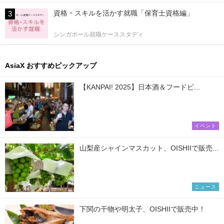
資格・スキルを活かす就職「保育士資格編」
シンガポール就職ケーススタディ
AsiaX おすすめピックアップ
【KANPAI! 2025】日本酒＆フードビ...
イベント
山梨産シャインマスカット、OISHIIで販売...
ニュース
下関の干物や明太子、OISHIIで販売中！