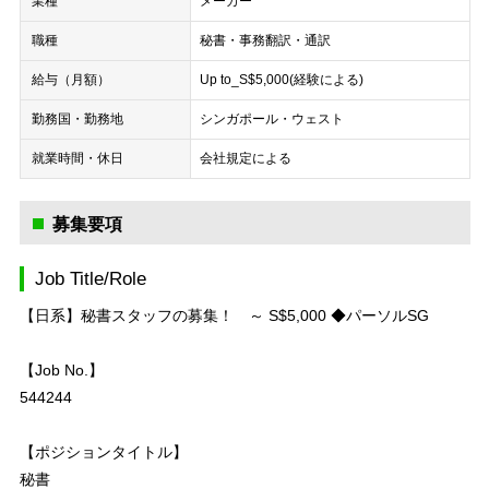
業種
メーカー
職種
秘書・事務
翻訳・通訳
給与（月額）
Up to_S$5,000(経験による)
勤務国・勤務地
シンガポール・ウェスト
就業時間・休日
会社規定による
募集要項
Job Title/Role
【日系】秘書スタッフの募集！ ～ S$5,000 ◆パーソルSG
【Job No.】
544244
【ポジションタイトル】
秘書