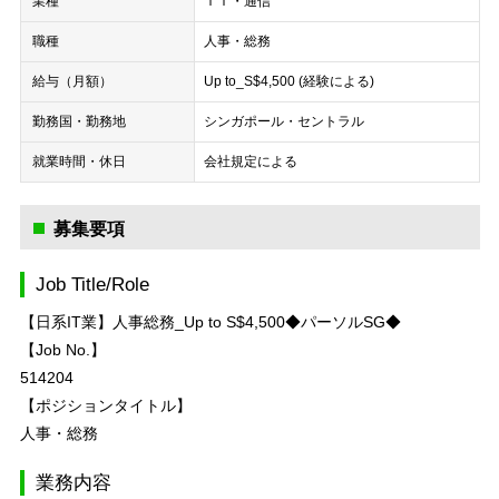
業種
ＩＴ・通信
職種
人事・総務
給与（月額）
Up to_S$4,500 (経験による)
勤務国・勤務地
シンガポール・セントラル
就業時間・休日
会社規定による
募集要項
Job Title/Role
【日系IT業】人事総務_Up to S$4,500◆パーソルSG◆
【Job No.】
514204
【ポジションタイトル】
人事・総務
業務内容