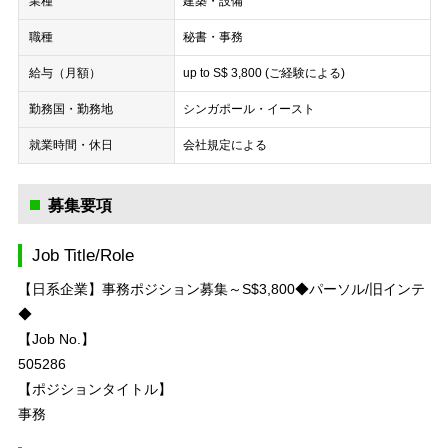
業種
建築・設備
職種
秘書・事務
給与（月額）
up to S$ 3,800 (ご経験による)
勤務国・勤務地
シンガポール・イースト
就業時間・休日
会社規定による
募集要項
Job Title/Role
【日系企業】事務ポジション募集～S$3,800◆パーソル/旧インテ
◆
【Job No.】
505286
【ポジションタイトル】
事務