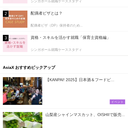
シンガポール就職ケーススタディ
配偶者ビザとは？
配偶者ビザ（DP）保持者のため...
資格・スキルを活かす就職「保育士資格編」
シンガポール就職ケーススタディ
AsiaX おすすめピックアップ
【KANPAI! 2025】日本酒＆フードビ...
イベント
山梨産シャインマスカット、OISHIIで販売...