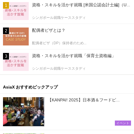
資格・スキルを活かす就職 [米国公認会計士編]（U...
シンガポール就職ケーススタディ
配偶者ビザとは？
配偶者ビザ（DP）保持者のため...
資格・スキルを活かす就職「保育士資格編」
シンガポール就職ケーススタディ
AsiaX おすすめピックアップ
【KANPAI! 2025】日本酒＆フードビ...
イベント