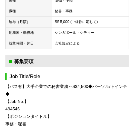
業種
販売・小売
職種
秘書・事務
給与（月額）
S$ 5,000 (ご経験に応じて)
勤務国・勤務地
シンガポール・シティー
就業時間・休日
会社規定による
募集要項
Job Title/Role
【パス有】大手企業での秘書業務～S$4,500◆パーソル/旧インテ
◆
【Job No.】
494546
【ポジションタイトル】
事務・秘書