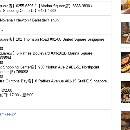
quare店】6255 6396 / 【Marina Square店】6333 9830 /
nt Shopping Center店】6481 4889
Novena / Newton / BalestierYishun
ス
quare店】101 Thomson Road #01-08 United Square Singapore
00
quare店】6 Raffles Boulevard #04-102B Marina Square
039594
30
t Shopping Center店】930 Yishun Ave 2 #B1-51 Northpoint
enter (S) 769098
00
a Gluttons Bay店】8 Raffles Avenue #01-15 Stall E Singapore
 翌2:00
 17:00 - 翌3:00
namkee.jp/