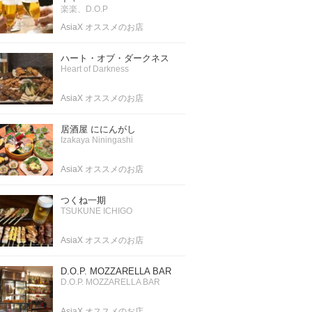
楽楽、D.O.P
AsiaX オススメのお店
ハート・オブ・ダークネス
Heart of Darkness
AsiaX オススメのお店
居酒屋 ににんがし
Izakaya Niningashi
AsiaX オススメのお店
つくね一期
TSUKUNE ICHIGO
AsiaX オススメのお店
D.O.P. MOZZARELLA BAR
D.O.P. MOZZARELLA BAR
AsiaX オススメのお店