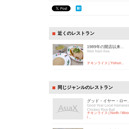
近くのレストラン
1989年の開店以来...
Wee Nam Kee
チキンライス | Yishun...
同じジャンルのレストラン
グッド・イヤー・ロー..
Good Year Local Hainane
Chicken Rice Ball
チキンライス | North / Woo
/ ...