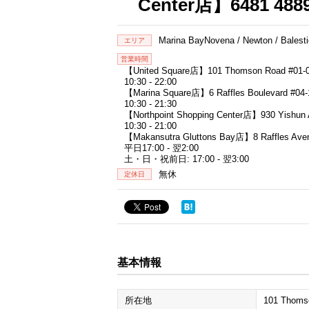
Center店】6481 488
Marina BayNovena / Newton / Balest
エリア
営業時間
【United Square店】101 Thomson Road #01-08
10:30 - 22:00
【Marina Square店】6 Raffles Boulevard #04-
10:30 - 21:30
【Northpoint Shopping Center店】930 Yishun A
10:30 - 21:00
【Makansutra Gluttons Bay店】8 Raffles Avenu
平日17:00 - 翌2:00
土・日・祝前日: 17:00 - 翌3:00
無休
定休日
基本情報
所在地
101 Thomso