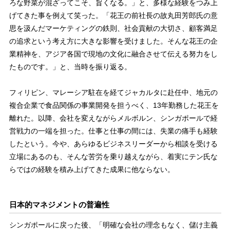
ろな野菜が混ざってこそ、旨くなる。」と、多様な経験をつみ上
げてきた事を例えて笑った。「花王の前社長の故丸田芳郎氏の意
思を汲んだマーケティングの鉄則、社会貢献の大切さ、顧客満足
の追求という考え方に大きな影響を受けました。そんな花王の企
業精神を、アジア各国で現地の文化に融合させて伝える努力をし
たものです。」と、当時を振り返る。
フィリピン、マレーシア駐在を経てジャカルタに赴任中、地元の
複合企業で食品関係の事業開発を担うべく、13年勤務した花王を
離れた。以降、会社を変えながらメルボルン、シンガポールで経
営戦力の一端を担った。仕事と仕事の間には、失業の痛手も経験
したという。今や、あらゆるビジネスリーダーから相談を受ける
立場にあるのも、そんな苦労を乗り越えながら、着実にテン氏な
らではの経験を積み上げてきた成果に他ならない。
日本的マネジメントの普遍性
シンガポールに戻った後、「明確な会社の理念もなく、儲け主義