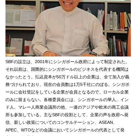
SBFの設立は、2001年にシンガポール政府によって制定された。
それ以前は、国際的にシンガポールのビジネスを代表する機関は
なかったとう。払込資本が50万ドル以上の企業は、全て加入が義
務づけられており、現在の会員数は1万5千社にのぼる。シンガポ
ールに会社登記をしている企業が会員となるので、ローカル企業
のみに留まらない。各種委員会には、シンガポールの華人、イン
ド人、マレー人商業会議所の他、一連のアジアや欧米の商工会議
所も参加している。主なSBFの役割として、企業の声を政府へ発
信、新しい政策についてのコンサルテーション、ASEAN、
APEC、WTOなどの会議においてシンガポールの代表として発