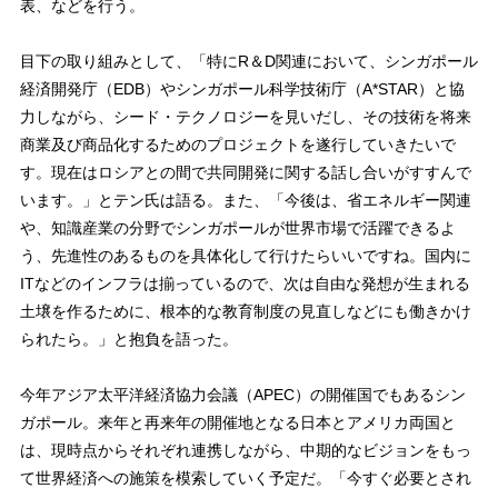
表、などを行う。
目下の取り組みとして、「特にR＆D関連において、シンガポール
経済開発庁（EDB）やシンガポール科学技術庁（A*STAR）と協
力しながら、シード・テクノロジーを見いだし、その技術を将来
商業及び商品化するためのプロジェクトを遂行していきたいで
す。現在はロシアとの間で共同開発に関する話し合いがすすんで
います。」とテン氏は語る。また、「今後は、省エネルギー関連
や、知識産業の分野でシンガポールが世界市場で活躍できるよ
う、先進性のあるものを具体化して行けたらいいですね。国内に
ITなどのインフラは揃っているので、次は自由な発想が生まれる
土壌を作るために、根本的な教育制度の見直しなどにも働きかけ
られたら。」と抱負を語った。
今年アジア太平洋経済協力会議（APEC）の開催国でもあるシン
ガポール。来年と再来年の開催地となる日本とアメリカ両国と
は、現時点からそれぞれ連携しながら、中期的なビジョンをもっ
て世界経済への施策を模索していく予定だ。「今すぐ必要とされ