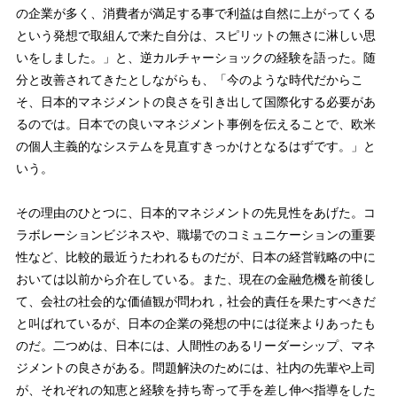
の企業が多く、消費者が満足する事で利益は自然に上がってくる
という発想で取組んで来た自分は、スピリットの無さに淋しい思
いをしました。」と、逆カルチャーショックの経験を語った。随
分と改善されてきたとしながらも、「今のような時代だからこ
そ、日本的マネジメントの良さを引き出して国際化する必要があ
るのでは。日本での良いマネジメント事例を伝えることで、欧米
の個人主義的なシステムを見直すきっかけとなるはずです。」と
いう。
その理由のひとつに、日本的マネジメントの先見性をあげた。コ
ラボレーションビジネスや、職場でのコミュニケーションの重要
性など、比較的最近うたわれるものだが、日本の経営戦略の中に
おいては以前から介在している。また、現在の金融危機を前後し
て、会社の社会的な価値観が問われ，社会的責任を果たすべきだ
と叫ばれているが、日本の企業の発想の中には従来よりあったも
のだ。二つめは、日本には、人間性のあるリーダーシップ、マネ
ジメントの良さがある。問題解決のためには、社内の先輩や上司
が、それぞれの知恵と経験を持ち寄って手を差し伸べ指導をした