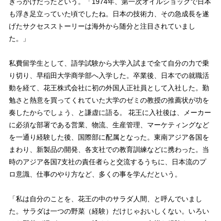
きっかけだったという。「1974年、第一次オイルショックで日本
も浮き足立っていた頃でしたね。日本の技術力、その急成長を遂
げたサクセスストーリーは海外から随分と注目されていまし
た。」
私費留学生として、語学試験から大学入試まで全て自分の力で乗
り切り、早稲田大学商学部へ入学した。卒業後、日本での就職活
動を経て、花王株式会社に初の外国人正社員として入社した。勤
勉さと熱意を買ってくれていた大学のゼミの教授の推薦状が功を
奏したからでしょう、と謙虚に語る。 花王に入社後は、メーカー
に必須な部署である営業、物流、生産管理、マーケティングなど
を一通り経験した後、国際部に配属となった。東南アジア各国を
まわり、新製品の開発、各支社での教育訓練などに携わった。当
時のアジア各国7支社の責任者らと交流するうちに、日本流のプ
ロ意識、仕事のやり方など、多くの事を学んだという。
「私は自分のことを、花王の中のサラダ人間、と呼んでいまし
た。サラダは一つの野菜（経験）だけじゃおいしくない。いろい