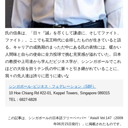
氏の信条は、「日々『誠』を尽くして謙虚に、そしてファイト、
ファイト」。ここでも花王時代に会得したものが生きていると語
る。キャリアの成熟期のまっただ中にある氏の表情には、暖かい
人間味と自らの使命に全力投球で挑む充実感が溢れていた。日本
の教授や上司達から学んだビジネス学が、シンンガポールでこれ
ほどの大役を担うテン氏の中に脈々と引き継がれていることに、
我々の先人達は誇りに思うに違いな
シンガポール･ビジネス・フェデレーション（SBF）
10 Hoe Chiang Rd #22-01, Keppel Towers, Singapore 089315
TEL：6827-6828
この記事は、シンガポールの日本語フリーペーパー「AsiaX Vol.147（2009
年06月15日発行）」に掲載されたものです。