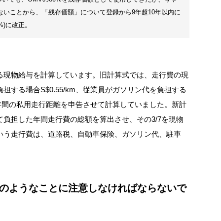
がないことから、「残存価額」について登録から9年超10年以内に
%)に改正。
現物給与を計算しています。旧計算式では、走行費の現
する場合S$0.55/km、従業員がガソリン代を負担する
員に年間の私用走行距離を申告させて計算していました。新計
負担した年間走行費の総額を算出させ、その3/7を現物
いう走行費は、道路税、自動車保険、ガソリン代、駐車
どのようなことに注意しなければならないで