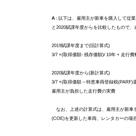
A
: 以下は、雇用主が新車を購入して従
と2020賦課年度からを比較したもので
2019賦課年度まで(旧計算式)
3/7 ×(取得価額- 残存価額)/ 10年 + 走
2020賦課年度から(新計算式)
3/7 ×(取得価額 – 特恵車両登録税(PARF)還付金
雇用主が負担した走行費の実費
なお、上述の計算式は、雇用主が新車を
(COE)を更新した車両、レンタカーの