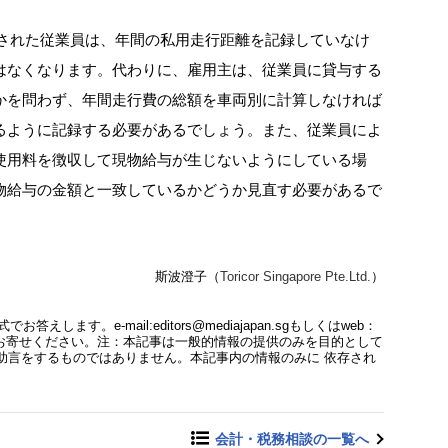
与された従業員は、年間の私用走行距離を記録していなけ
はなくなります。代わりに、雇用主は、従業員に貸与する
かを問わず、年間走行費の総額を車両別に計算しなければ
るように記録する必要があるでしょう。また、従業員によ
使用料を徴収して現物給与が生じないようにしている場
物給与の金額と一致しているかどうか見直す必要があるで
斯波澄子（
Toricor Singapore Pte.Ltd.
）
ます。e-mail:editors@mediajapan.sgもしくはweb：
どしご質問を お寄せください。注：本記事は一般的情報の提供のみを目的として
助言をするものではありません。本記事内の情報のみに 依存され
会計・税務相談の一覧へ