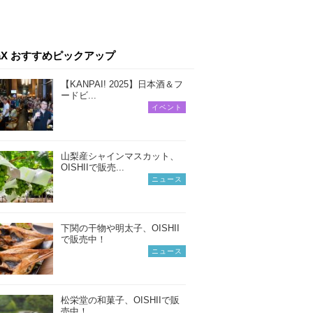
iaX おすすめピックアップ
【KANPAI! 2025】日本酒＆フ
ードビ...
イベント
山梨産シャインマスカット、
OISHIIで販売...
ニュース
下関の干物や明太子、OISHII
で販売中！
ニュース
松栄堂の和菓子、OISHIIで販
売中！