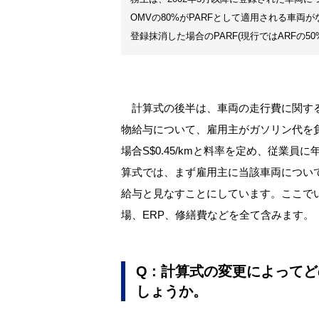
OMVの80%がPARFとして適用される車両
登録抹消した場合のPARF(現行ではARFの50
計算式の後半は、車両の走行費に関する
物給与について、雇用主がガソリン代を負担
場合S$0.45/kmと料率を定め、従業
算式では、まず雇用主に当該車両について
給与と見なすことにしています。ここで
場、ERP、修繕費などを全て含みます。
Q
: 計算式の変更によって
しょうか。