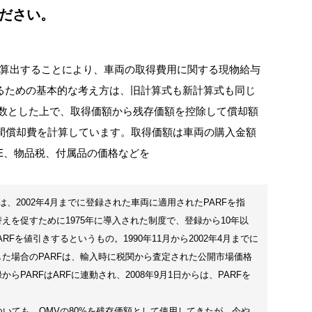
ください。
を算出することにより、車両の取得費用に関する現物給与
るための基本的な考え方は、旧計算式も新計算式も同じ
年数とした上で、取得価額から残存価額を控除して償却額
年間償却費を計算しています。取得価額は車両の購入金額
OE、物品税、付属品の価格などを
は、2002年4月までに登録された車両に適用されたPARFを指
えを促すために1975年に導入された制度で、登録から10年以
Fを値引きするというもの。1990年11月から2002年4月までに
した場合のPARFは、輸入時に税関から査定された公開市場価格
録からPARFはARFに連動され、2008年9月1日からは、PARFを
ついても、OMVの80%を残存価額として使用してきたが、今や