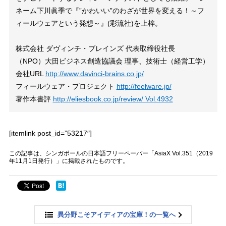
ネーム下川眞季で『”かわいい”のわざが世界を変える！～フ
ィールウェアという発想～』(彩流社)を上梓。
株式会社 ダヴィンチ・ブレインズ 代表取締役社長
（NPO）大田ビジネス創造協議会 理事、技術士（経営工学）
会社URL
http://www.davinci-brains.co.jp/
フィールウェア・プロジェクト
http://feelware.jp/
著作本書評
http://eliesbook.co.jp/review/ Vol.4932
[itemlink post_id=”53217″]
この記事は、シンガポールの日本語フリーペーパー「AsiaX Vol.351（2019
年11月1日発行）」に掲載されたものです。
異分野こそアイディアの宝庫！の一覧へ