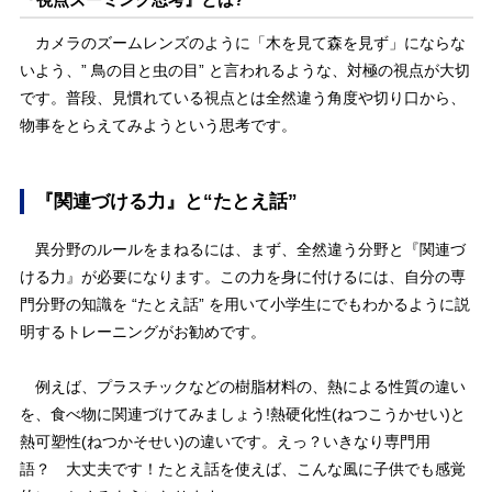
カメラのズームレンズのように「木を見て森を見ず」にならな
いよう、” 鳥の目と虫の目” と言われるような、対極の視点が大切
です。普段、見慣れている視点とは全然違う角度や切り口から、
物事をとらえてみようという思考です。
『関連づける力』と“たとえ話”
異分野のルールをまねるには、まず、全然違う分野と『関連づ
ける力』が必要になります。この力を身に付けるには、自分の専
門分野の知識を “たとえ話” を用いて小学生にでもわかるように説
明するトレーニングがお勧めです。
例えば、プラスチックなどの樹脂材料の、熱による性質の違い
を、食べ物に関連づけてみましょう!熱硬化性(ねつこうかせい)と
熱可塑性(ねつかそせい)の違いです。えっ？いきなり専門用
語？ 大丈夫です！たとえ話を使えば、こんな風に子供でも感覚