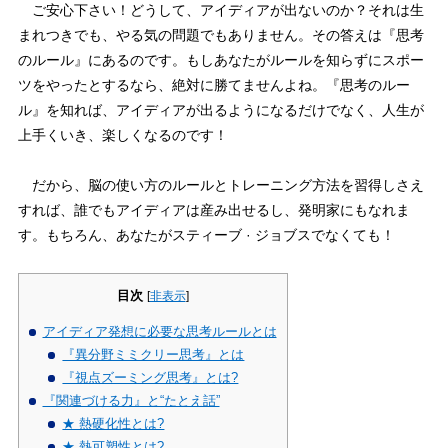
ご安心下さい！どうして、アイディアが出ないのか？それは生
まれつきでも、やる気の問題でもありません。その答えは『思考
のルール』にあるのです。もしあなたがルールを知らずにスポー
ツをやったとするなら、絶対に勝てませんよね。『思考のルー
ル』を知れば、アイディアが出るようになるだけでなく、人生が
上手くいき、楽しくなるのです！
だから、脳の使い方のルールとトレーニング方法を習得しさえ
すれば、誰でもアイディアは産み出せるし、発明家にもなれま
す。もちろん、あなたがスティーブ · ジョブスでなくても！
目次
[
非表示
]
アイディア発想に必要な思考ルールとは
『異分野ミミクリー思考』とは
『視点ズーミング思考』とは?
『関連づける力』と“たとえ話”
★ 熱硬化性とは?
★ 熱可塑性とは?