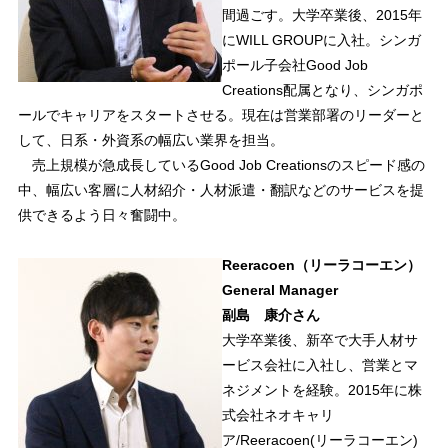
間過ごす。大学卒業後、2015年
にWILL GROUPに入社。シンガ
ポール子会社Good Job
Creations配属となり、シンガポ
ールでキャリアをスタートさせる。現在は営業部署のリーダーと
して、日系・外資系の幅広い業界を担当。
売上規模が急成長しているGood Job Creationsのスピード感の
中、幅広い客層に人材紹介・人材派遣・翻訳などのサービスを提
供できるよう日々奮闘中。
Reeracoen（リーラコーエン）
General Manager
副島 康介さん
大学卒業後、新卒で大手人材サ
ービス会社に入社し、営業とマ
ネジメントを経験。2015年に株
式会社ネオキャリ
ア/Reeracoen(リーラコーエン)