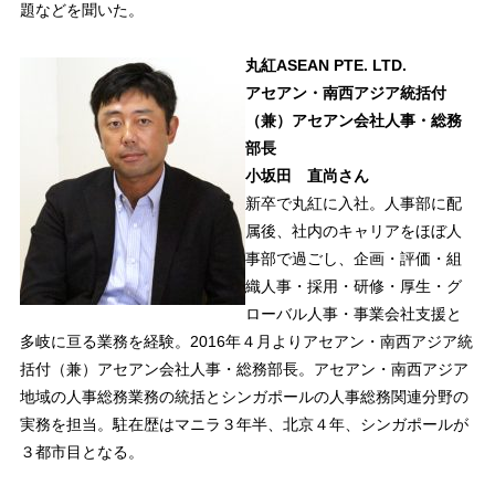
題などを聞いた。
丸紅ASEAN PTE. LTD.
アセアン・南西アジア統括付
（兼）アセアン会社人事・総務
部長
小坂田 直尚さん
新卒で丸紅に入社。人事部に配
属後、社内のキャリアをほぼ人
事部で過ごし、企画・評価・組
織人事・採用・研修・厚生・グ
ローバル人事・事業会社支援と
多岐に亘る業務を経験。2016年４月よりアセアン・南西アジア統
括付（兼）アセアン会社人事・総務部長。アセアン・南西アジア
地域の人事総務業務の統括とシンガポールの人事総務関連分野の
実務を担当。駐在歴はマニラ３年半、北京４年、シンガポールが
３都市目となる。