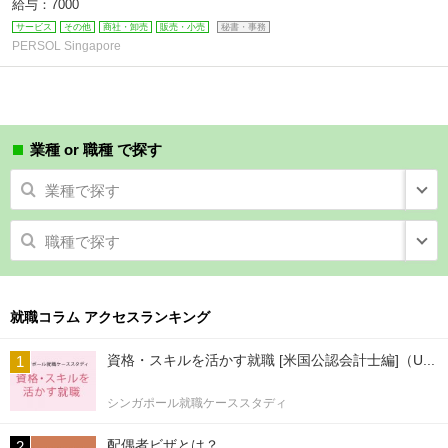
給与：7000
サービス
その他
商社・卸売
販売・小売
秘書・事務
PERSOL Singapore
業種 or 職種 で探す
業種で探す
職種で探す
就職コラム アクセスランキング
資格・スキルを活かす就職 [米国公認会計士編]（U...
シンガポール就職ケーススタディ
配偶者ビザとは？