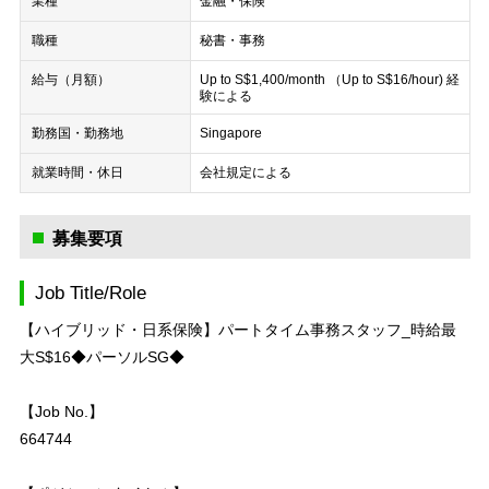
業種
金融・保険
職種
秘書・事務
給与（月額）
Up to S$1,400/month （Up to S$16/hour) 経
験による
勤務国・勤務地
Singapore
就業時間・休日
会社規定による
募集要項
Job Title/Role
【ハイブリッド・日系保険】パートタイム事務スタッフ_時給最
大S$16◆パーソルSG◆
【Job No.】
664744