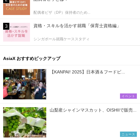
配偶者ビザ（DP）保持者のため...
資格・スキルを活かす就職「保育士資格編」
シンガポール就職ケーススタディ
AsiaX おすすめピックアップ
【KANPAI! 2025】日本酒＆フードビ...
イベント
山梨産シャインマスカット、OISHIIで販売...
ニュース