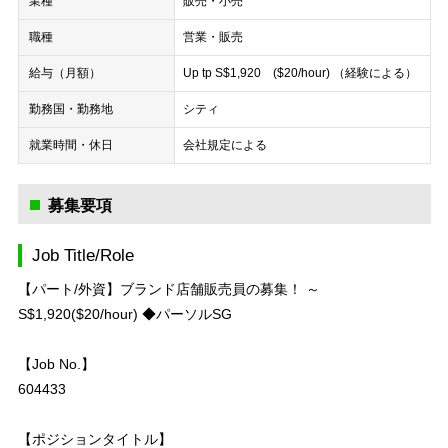
業種
販売・小売
職種
営業・販売
給与（月額）
Up tp S$1,920 ($20/hour) （経験による）
勤務国・勤務地
シティ
就業時間・休日
会社規定による
募集要項
Job Title/Role
【パート/外資】ブランド店舗販売員の募集！ ～
S$1,920($20/hour) ◆パーソルSG
【Job No.】
604433
【ポジションタイトル】