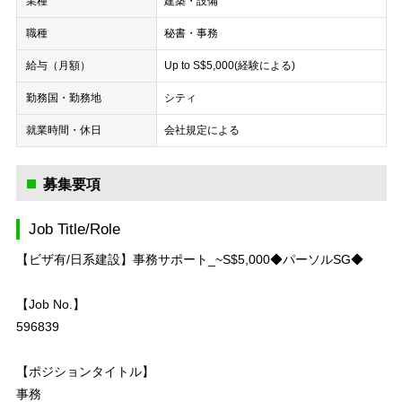
業種
建築・設備
職種
秘書・事務
給与（月額）
Up to S$5,000(経験による)
勤務国・勤務地
シティ
就業時間・休日
会社規定による
募集要項
Job Title/Role
【ビザ有/日系建設】事務サポート_~S$5,000◆パーソルSG◆
【Job No.】
596839
【ポジションタイトル】
事務