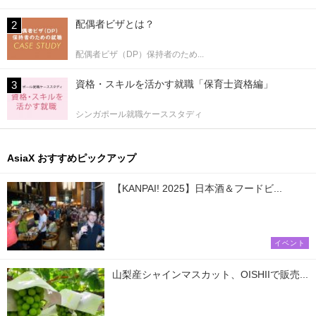
配偶者ビザとは？
配偶者ビザ（DP）保持者のため...
資格・スキルを活かす就職「保育士資格編」
シンガポール就職ケーススタディ
AsiaX おすすめピックアップ
【KANPAI! 2025】日本酒＆フードビ...
イベント
山梨産シャインマスカット、OISHIIで販売...