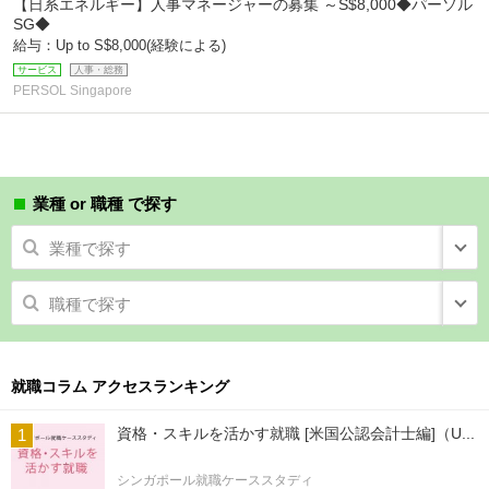
【日系エネルギー】人事マネージャーの募集 ～S$8,000◆パーソル
SG◆
給与：Up to S$8,000(経験による)
サービス
人事・総務
PERSOL Singapore
業種 or 職種 で探す
業種で探す
職種で探す
就職コラム アクセスランキング
資格・スキルを活かす就職 [米国公認会計士編]（U...
シンガポール就職ケーススタディ