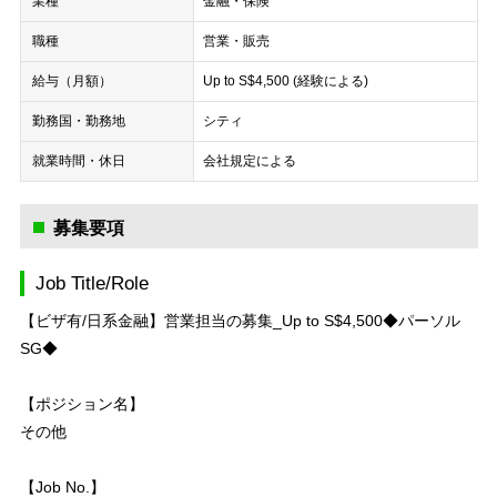
業種
金融・保険
職種
営業・販売
給与（月額）
Up to S$4,500 (経験による)
勤務国・勤務地
シティ
就業時間・休日
会社規定による
募集要項
Job Title/Role
【ビザ有/日系金融】営業担当の募集_Up to S$4,500◆パーソル
SG◆
【ポジション名】
その他
【Job No.】