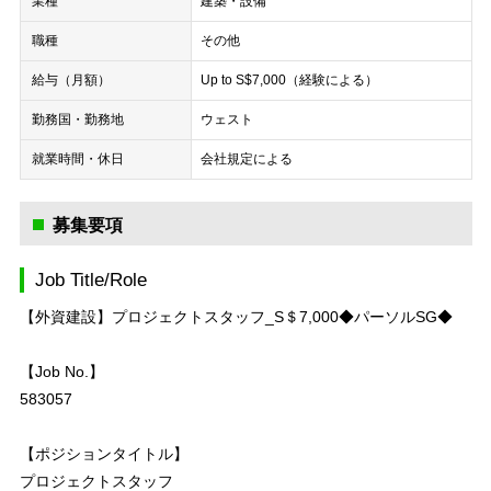
業種
建築・設備
職種
その他
給与（月額）
Up to S$7,000（経験による）
勤務国・勤務地
ウェスト
就業時間・休日
会社規定による
募集要項
Job Title/Role
【外資建設】プロジェクトスタッフ_S＄7,000◆パーソルSG◆
【Job No.】
583057
【ポジションタイトル】
プロジェクトスタッフ