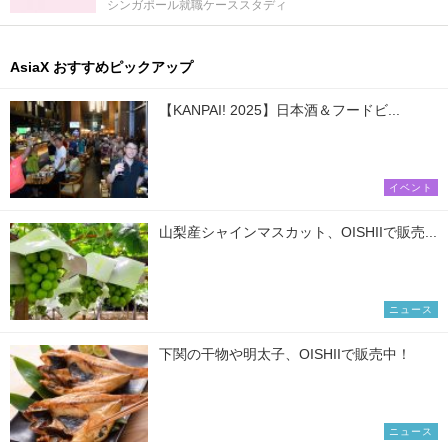
シンガポール就職ケーススタディ
AsiaX おすすめピックアップ
【KANPAI! 2025】日本酒＆フードビ...
イベント
山梨産シャインマスカット、OISHIIで販売...
ニュース
下関の干物や明太子、OISHIIで販売中！
ニュース