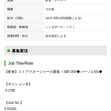
業種
飲食・レジャー
職種
その他
給与（月額）
Up to S$5,000(経験による)
勤務国・勤務地
シンガポール・シティ
就業時間・休日
会社規定による
募集要項
Job Title/Role
【飲食】ストアマネージャーの募集～S$5,000◆パーソルSG◆
【ポジション名】
その他
【Job No.】
576255