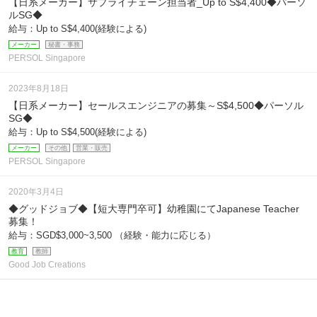
【日系メーカー】サプライチェーン担当者_Up to S$4,400◆パーソ
ルSG◆
給与：Up to S$4,400(経験による)
メーカー
秘書・事務
PERSOL Singapore
2023年8月18日
【日系メーカー】セールスエンジニアの募集～S$4,500◆パーソル
SG◆
給与：Up to S$4,500(経験による)
メーカー
その他
営業・販売
PERSOL Singapore
2020年3月4日
◆グッドジョブ◆【短大専門卒可】幼稚園にてJapanese Teacher
募集！
給与：SGD$3,000~3,500 （経験・能力に応じる）
教育
教師
Good Job Creations