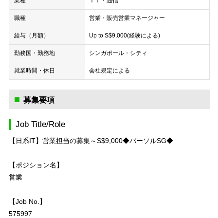
業種
ＩＴ・通信
職種
営業・販売
営業マネージャー
給与（月額）
Up to S$9,000(経験による)
勤務国・勤務地
シンガポール・シティ
就業時間・休日
会社規定による
募集要項
Job Title/Role
【日系IT】営業担当の募集～S$9,000◆パーソルSG◆
【ポジション名】
営業
【Job No.】
575997