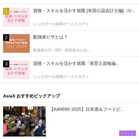
資格・スキルを活かす就職 [米国公認会計士編]（U...
シンガポール就職ケーススタディ
配偶者ビザとは？
配偶者ビザ（DP）保持者のため...
資格・スキルを活かす就職「保育士資格編」
シンガポール就職ケーススタディ
AsiaX おすすめピックアップ
【KANPAI! 2025】日本酒＆フードビ...
イベント