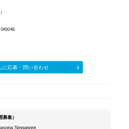
ン）
e 049246
人に応募・問い合わせ
理募集）
asona Singapore