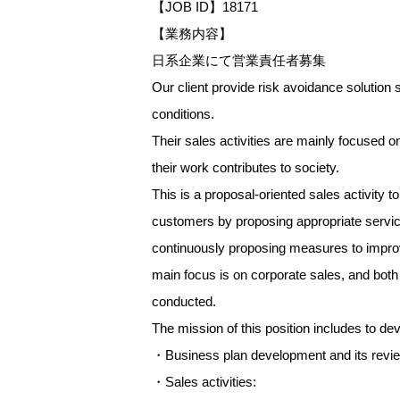
【JOB ID】18171
【業務内容】
日系企業にて営業責任者募集
Our client provide risk avoidance solution
conditions.
Their sales activities are mainly focused on
their work contributes to society.
This is a proposal-oriented sales activity 
customers by proposing appropriate service
continuously proposing measures to improve
main focus is on corporate sales, and bot
conducted.
The mission of this position includes to de
・Business plan development and its revi
・Sales activities: