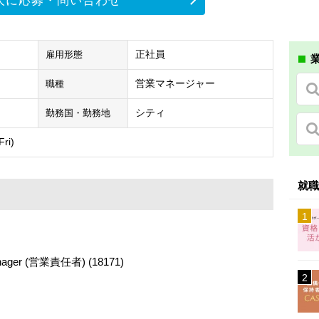
人に応募・問い合わせ
正社員
雇用形態
業
営業マネージャー
職種
シティ
勤務国・勤務地
ri)
就職
r (営業責任者) (18171)