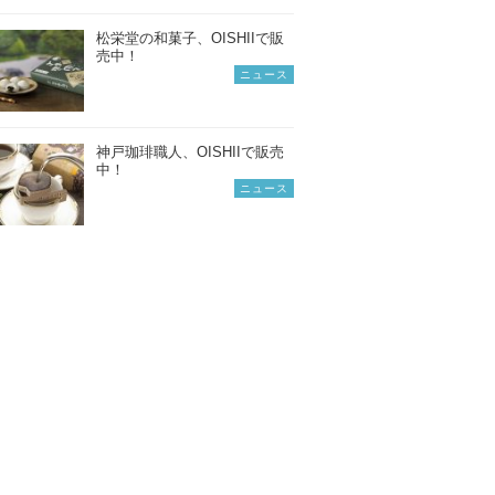
松栄堂の和菓子、OISHIIで販
売中！
ニュース
神戸珈琲職人、OISHIIで販売
中！
ニュース