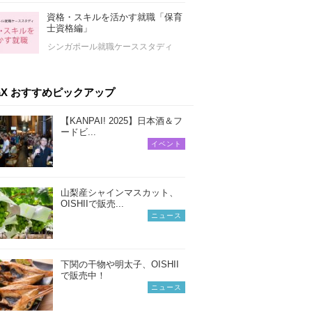
資格・スキルを活かす就職「保育
士資格編」
シンガポール就職ケーススタディ
iaX おすすめピックアップ
【KANPAI! 2025】日本酒＆フ
ードビ...
イベント
山梨産シャインマスカット、
OISHIIで販売...
ニュース
下関の干物や明太子、OISHII
で販売中！
ニュース