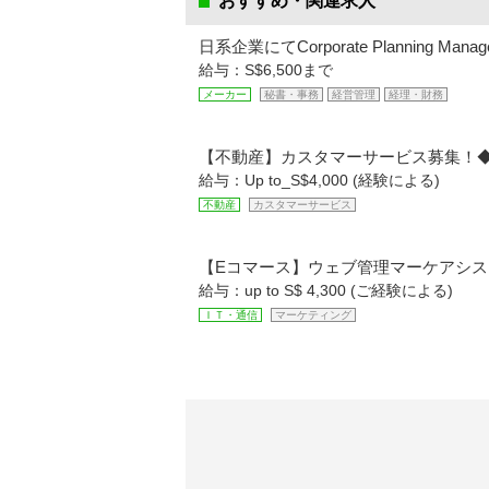
おすすめ・関連求人
日系企業にてCorporate Planning M
給与：S$6,500まで
メーカー
秘書・事務
経営管理
経理・財務
【不動産】カスタマーサービス募集！◆
給与：Up to_S$4,000 (経験による)
不動産
カスタマーサービス
【Eコマース】ウェブ管理マーケアシス
給与：up to S$ 4,300 (ご経験による)
ＩＴ・通信
マーケティング