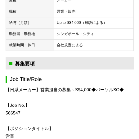
業種
メーカー
職種
営業・販売
給与（月額）
Up to S$4,000（経験による）
勤務国・勤務地
シンガポール・シティ
就業時間・休日
会社規定による
募集要項
Job Title/Role
【日系メーカー】営業担当の募集～S$4,000◆パーソルSG◆
【Job No.】
566547
【ポジションタイトル】
営業