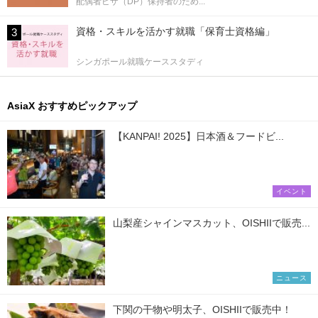
配偶者ビザ（DP）保持者のため...
資格・スキルを活かす就職「保育士資格編」
シンガポール就職ケーススタディ
AsiaX おすすめピックアップ
【KANPAI! 2025】日本酒＆フードビ...
イベント
山梨産シャインマスカット、OISHIIで販売...
ニュース
下関の干物や明太子、OISHIIで販売中！