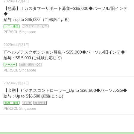
2020年12月4日
【急募】ITカスタマーサポート募集~S$5,000◆パーソル/旧インテ
◆
給与：up to S$5,000 （ご経験による）
ＩＴ・通信
カスタマーサービス
PERSOL Singapore
2020年4月21日
ITヘルプデスクポジション募集～S$5,000◆パーソル/旧インテ◆
給与：S$ 5,000 (ご経験に応じて)
メーカー
技術・開発・QC
PERSOL Singapore
2023年9月27日
【金融】ビジネスコントローラー_Up to S$6,500◆パーソルSG◆
給与：Up to S$6,500 (経験による)
金融・保険
その他
経営管理
PERSOL Singapore