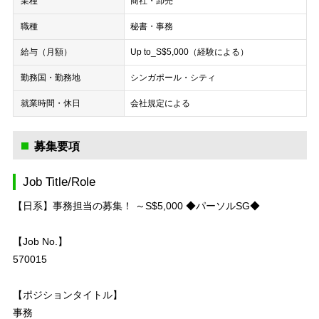
業種
商社・卸売
職種
秘書・事務
給与（月額）
Up to_S$5,000（経験による）
勤務国・勤務地
シンガポール・シティ
就業時間・休日
会社規定による
募集要項
Job Title/Role
【日系】事務担当の募集！ ～S$5,000 ◆パーソルSG◆
【Job No.】
570015
【ポジションタイトル】
事務