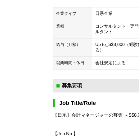
日系企業
企業タイプ
コンサルタント・専門
業種
ルタント
Up to_S$8,000（経
給与（月額）
る）
会社規定による
就業時間・休日
募集要項
Job Title/Role
【日系】会計マネージャーの募集 ～S$8,0
【Job No.】