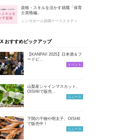
資格・スキルを活かす就職「保育
士資格編」
シンガポール就職ケーススタディ
iaX おすすめピックアップ
【KANPAI! 2025】日本酒＆フ
ードビ...
イベント
山梨産シャインマスカット、
OISHIIで販売...
ニュース
下関の干物や明太子、OISHII
で販売中！
ニュース