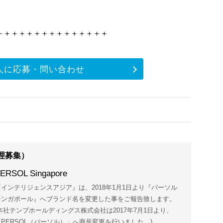
＋＋＋＋＋＋＋＋＋＋＋＋＋＋＋
人に応募・問い合わせ
理募集）
ERSOL Singapore
『インテリジェンスアジア』は、2018年1月1日より『パーソル
シンガポール』へブランド名を変更した事をご報告致します。
(本社テンプホールディングス株式会社は2017年7月1日より、
「PERSOL（パーソル）」へ商号変更を行いました。)