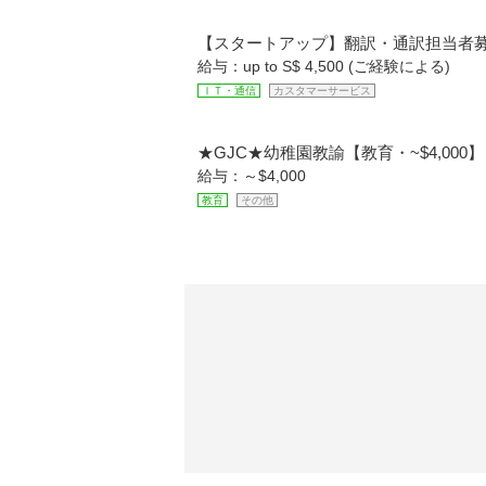
【スタートアップ】翻訳・通訳担当者募集！U
給与：up to S$ 4,500 (ご経験による)
ＩＴ・通信
カスタマーサービス
★GJC★幼稚園教諭【教育・~$4,000】
給与：～$4,000
教育
その他