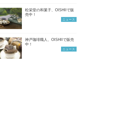
松栄堂の和菓子、OISHIIで販
売中！
ニュース
神戸珈琲職人、OISHIIで販売
中！
ニュース