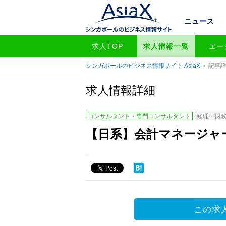
ニュース
求人TOP
求人情報一覧
エー
シンガポールのビジネス情報サイト AsiaX
記事
求人情報詳細
コンサルタント・専門コンサルタント
経理・財
【日系】会計マネージャーの
この求