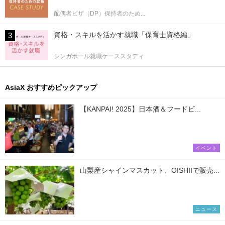
配偶者ビザ（DP）保持者のため...
資格・スキルを活かす就職「保育士資格編」
シンガポール就職ケーススタディ
AsiaX おすすめピックアップ
【KANPAI! 2025】日本酒＆フードビ...
イベント
山梨産シャインマスカット、OISHIIで販売...
ニュース