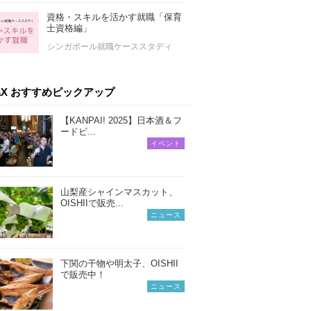
資格・スキルを活かす就職「保育
士資格編」
シンガポール就職ケーススタディ
iaX おすすめピックアップ
【KANPAI! 2025】日本酒＆フ
ードビ...
イベント
山梨産シャインマスカット、
OISHIIで販売...
ニュース
下関の干物や明太子、OISHII
で販売中！
ニュース