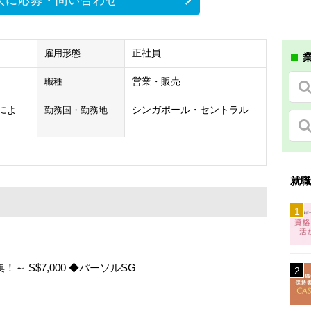
人に応募・問い合わせ
正社員
雇用形態
業
営業・販売
職種
験によ
シンガポール・セントラル
勤務国・勤務地
就職
 S$7,000 ◆パーソルSG