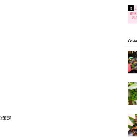
As
の策定