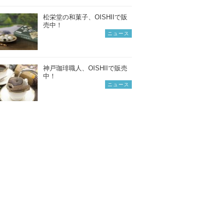
松栄堂の和菓子、OISHIIで販
売中！
ニュース
神戸珈琲職人、OISHIIで販売
中！
ニュース