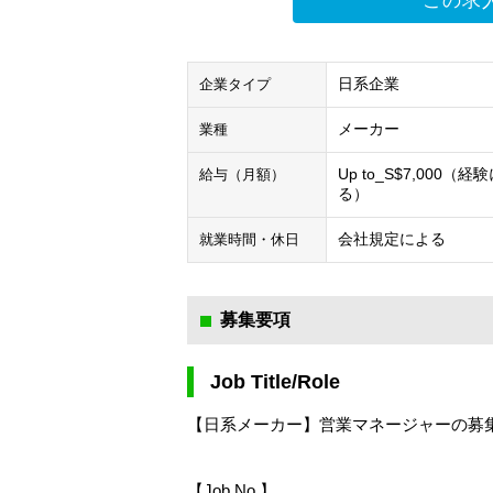
この求
日系企業
企業タイプ
メーカー
業種
Up to_S$7,000（経
給与（月額）
る）
会社規定による
就業時間・休日
募集要項
Job Title/Role
【日系メーカー】営業マネージャーの募集！～
【Job No.】