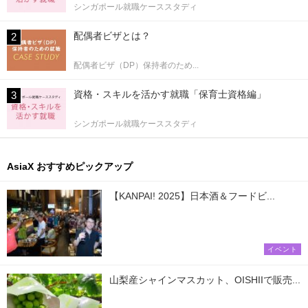
シンガポール就職ケーススタディ
配偶者ビザとは？
配偶者ビザ（DP）保持者のため...
資格・スキルを活かす就職「保育士資格編」
シンガポール就職ケーススタディ
AsiaX おすすめピックアップ
【KANPAI! 2025】日本酒＆フードビ...
イベント
山梨産シャインマスカット、OISHIIで販売...