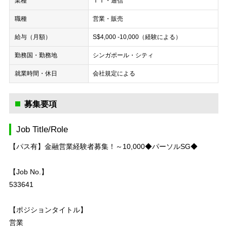
業種
ＩＴ・通信
職種
営業・販売
給与（月額）
S$4,000 -10,000（経験による）
勤務国・勤務地
シンガポール・シティ
就業時間・休日
会社規定による
募集要項
Job Title/Role
【パス有】金融営業経験者募集！～10,000◆パーソルSG◆
【Job No.】
533641
【ポジションタイトル】
営業