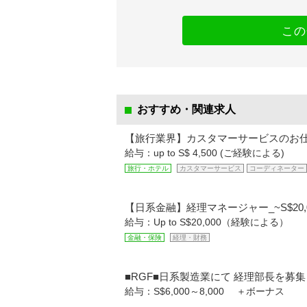
この
おすすめ・関連求人
【旅行業界】カスタマーサービスのお仕事
給与：up to S$ 4,500 (ご経験による)
旅行・ホテル
カスタマーサービス
コーディネーター
【日系金融】経理マネージャー_~S$20,
給与：Up to S$20,000（経験による）
金融・保険
経理・財務
■RGF■日系製造業にて 経理部長を募
給与：S$6,000～8,000 ＋ボーナス