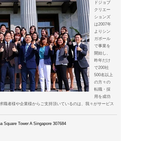
ドジョブ
クリエー
ションズ
は2007年
よりシン
ガポール
で事業を
開始し、
昨年だけ
で200社
500名以上
の方々の
転職・採
用を成功
の求職者様や企業様からご支持頂いているのは、我々がサービス
Square Tower A Singapore 307684