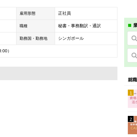
正社員
雇用形態
業
秘書・事務
翻訳・通訳
職種
シンガポール
勤務国・勤務地
8:00）
就職