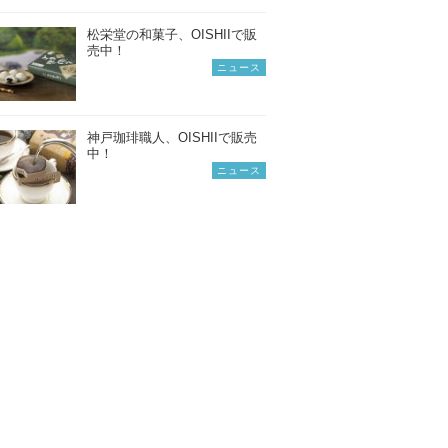
松栄堂の和菓子、OISHIIで販
売中！
ニュース
神戸珈琲職人、OISHIIで販売
中！
ニュース