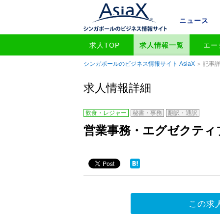
ニュース
求人TOP
求人情報一覧
エー
シンガポールのビジネス情報サイト AsiaX
記事
求人情報詳細
飲食・レジャー
秘書・事務
翻訳・通訳
営業事務・エグゼクティブ【
この求