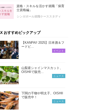
資格・スキルを活かす就職「保育
士資格編」
シンガポール就職ケーススタディ
iaX おすすめピックアップ
【KANPAI! 2025】日本酒＆フ
ードビ...
イベント
山梨産シャインマスカット、
OISHIIで販売...
ニュース
下関の干物や明太子、OISHII
で販売中！
ニュース