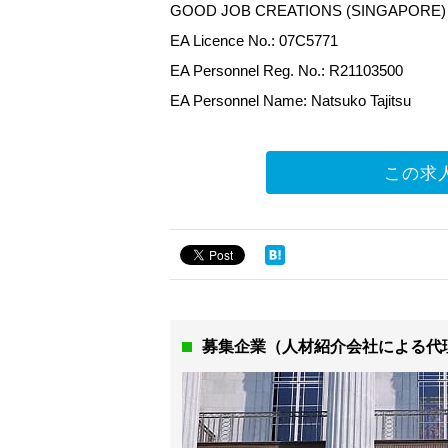
GOOD JOB CREATIONS (SINGAPORE) 
EA Licence No.: 07C5771
EA Personnel Reg. No.: R21103500
EA Personnel Name: Natsuko Tajitsu
この求
募集企業（人材紹介会社による代