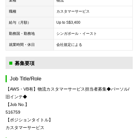
業種
物流
職種
カスタマーサービス
給与（月額）
Up to S$3,400
勤務国・勤務地
シンガポール・イースト
就業時間・休日
会社規定による
募集要項
Job Title/Role
【AWS・VB有】物流カスタマーサービス担当者募集◆パーソル/
旧インテ◆
【Job No.】
516759
【ポジションタイトル】
カスタマーサービス