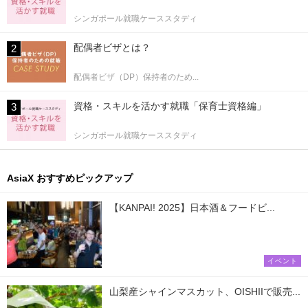
シンガポール就職ケーススタディ
配偶者ビザとは？
配偶者ビザ（DP）保持者のため...
資格・スキルを活かす就職「保育士資格編」
シンガポール就職ケーススタディ
AsiaX おすすめピックアップ
【KANPAI! 2025】日本酒＆フードビ...
イベント
山梨産シャインマスカット、OISHIIで販売...