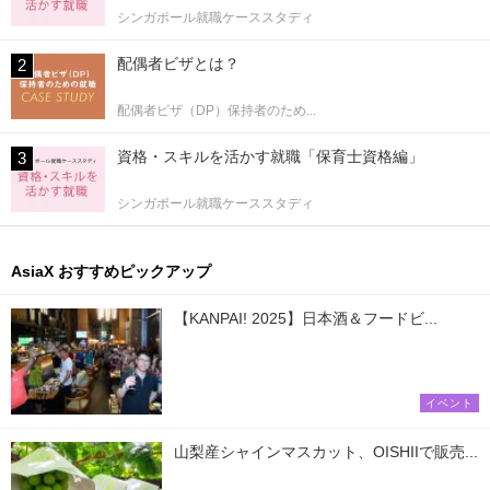
シンガポール就職ケーススタディ
配偶者ビザとは？
配偶者ビザ（DP）保持者のため...
資格・スキルを活かす就職「保育士資格編」
シンガポール就職ケーススタディ
AsiaX おすすめピックアップ
【KANPAI! 2025】日本酒＆フードビ...
イベント
山梨産シャインマスカット、OISHIIで販売...