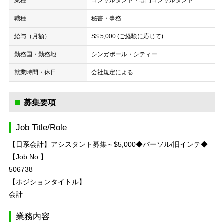
業種
コンサルタント・専門コンサルタント
職種
秘書・事務
給与（月額）
S$ 5,000 (ご経験に応じて)
勤務国・勤務地
シンガポール・シティー
就業時間・休日
会社規定による
募集要項
Job Title/Role
【日系会計】アシスタント募集～$5,000◆パーソル/旧インテ◆
【Job No.】
506738
【ポジションタイトル】
会計
業務内容