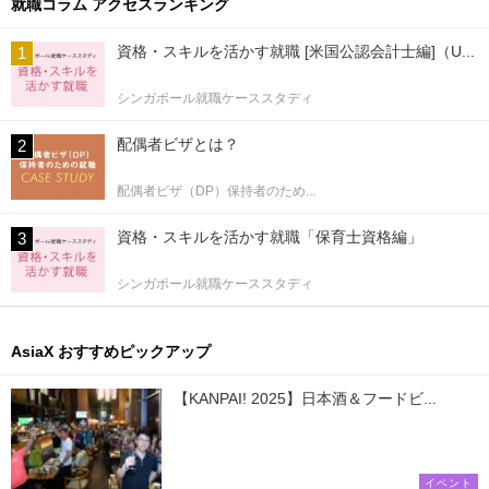
就職コラム アクセスランキング
資格・スキルを活かす就職 [米国公認会計士編]（U...
シンガポール就職ケーススタディ
配偶者ビザとは？
配偶者ビザ（DP）保持者のため...
資格・スキルを活かす就職「保育士資格編」
シンガポール就職ケーススタディ
AsiaX おすすめピックアップ
【KANPAI! 2025】日本酒＆フードビ...
イベント