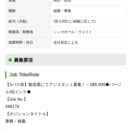
業種
商社・卸売
職種
秘書・事務
給与（月額）
S$ 5,000 (ご経験に応じて)
勤務国・勤務地
シンガポール・ウェスト
就業時間・休日
会社規定による
募集要項
Job Title/Role
【Sパス有】製造業にてアシスタント募集！～S$5,000◆パーソ
ル/旧インテ◆
【Job No.】
496176
【ポジションタイトル】
事務・秘書