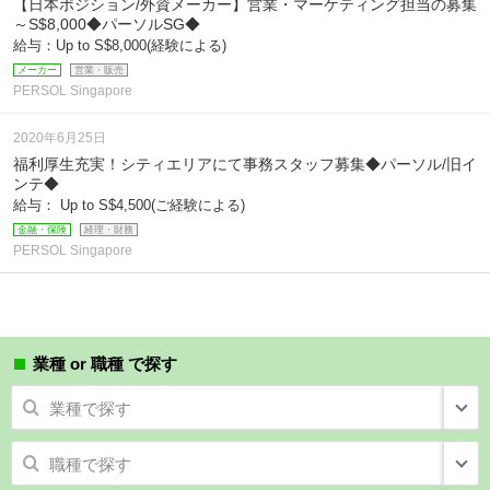
【日本ポジション/外資メーカー】営業・マーケティング担当の募集
～S$8,000◆パーソルSG◆
給与：Up to S$8,000(経験による)
メーカー
営業・販売
PERSOL Singapore
2020年6月25日
福利厚生充実！シティエリアにて事務スタッフ募集◆パーソル/旧イ
ンテ◆
給与： Up to S$4,500(ご経験による)
金融・保険
経理・財務
PERSOL Singapore
業種 or 職種 で探す
業種で探す
職種で探す