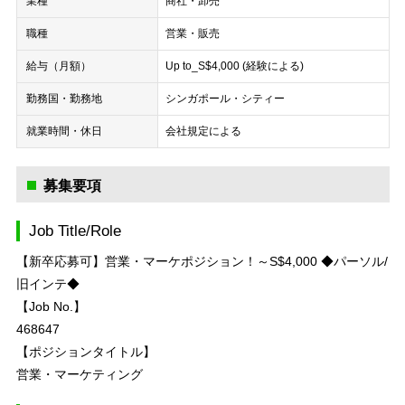
業種
商社・卸売
職種
営業・販売
給与（月額）
Up to_S$4,000 (経験による)
勤務国・勤務地
シンガポール・シティー
就業時間・休日
会社規定による
募集要項
Job Title/Role
【新卒応募可】営業・マーケポジション！～S$4,000 ◆パーソル/
旧インテ◆
【Job No.】
468647
【ポジションタイトル】
営業・マーケティング