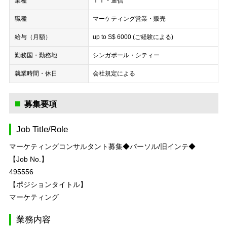
業種
ＩＴ・通信
職種
マーケティング
営業・販売
給与（月額）
up to S$ 6000 (ご経験による)
勤務国・勤務地
シンガポール・シティー
就業時間・休日
会社規定による
募集要項
Job Title/Role
マーケティングコンサルタント募集◆パーソル/旧インテ◆
【Job No.】
495556
【ポジションタイトル】
マーケティング
業務内容