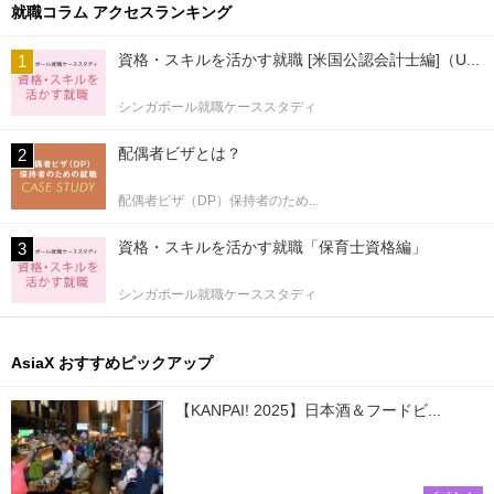
就職コラム アクセスランキング
資格・スキルを活かす就職 [米国公認会計士編]（U...
シンガポール就職ケーススタディ
配偶者ビザとは？
配偶者ビザ（DP）保持者のため...
資格・スキルを活かす就職「保育士資格編」
シンガポール就職ケーススタディ
AsiaX おすすめピックアップ
【KANPAI! 2025】日本酒＆フードビ...