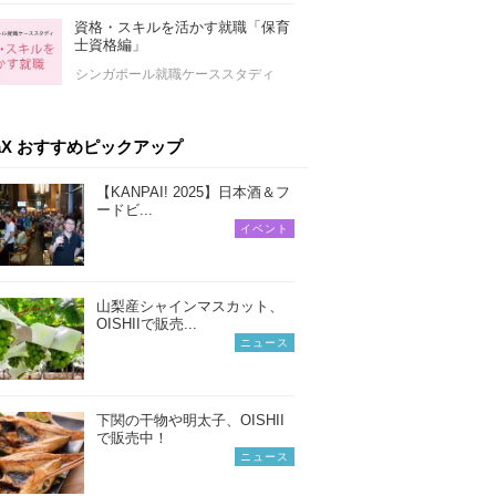
資格・スキルを活かす就職「保育
士資格編」
シンガポール就職ケーススタディ
iaX おすすめピックアップ
【KANPAI! 2025】日本酒＆フ
ードビ...
イベント
山梨産シャインマスカット、
OISHIIで販売...
ニュース
下関の干物や明太子、OISHII
で販売中！
ニュース