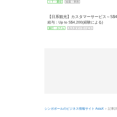
ＩＴ・通信
秘書・事務
【日系観光】カスタマーサービス～S$4,
給与：Up to S$4,200(経験による)
旅行・ホテル
カスタマーサービス
シンガポールのビジネス情報サイト AsiaX
記事