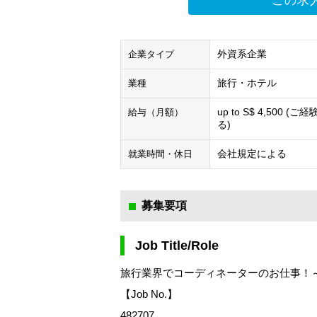
この求
外資系企業
企業タイプ
旅行・ホテル
業種
up to S$ 4,500 (ご
給与（月額）
る)
会社規定による
就業時間・休日
募集要項
Job Title/Role
旅行業界でコーディネーターのお仕事！～S
【Job No.】
482707