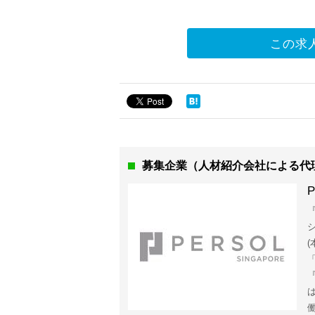
この求
募集企業（人材紹介会社による代
P
『