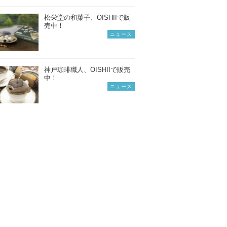
松栄堂の和菓子、OISHIIで販
売中！
ニュース
神戸珈琲職人、OISHIIで販売
中！
ニュース