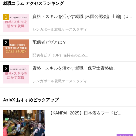
就職コラム アクセスランキング
資格・スキルを活かす就職 [米国公認会計士編]（U...
シンガポール就職ケーススタディ
配偶者ビザとは？
配偶者ビザ（DP）保持者のため...
資格・スキルを活かす就職「保育士資格編」
シンガポール就職ケーススタディ
AsiaX おすすめピックアップ
【KANPAI! 2025】日本酒＆フードビ...