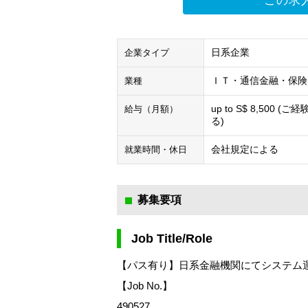
この求
日系企業
企業タイプ
ＩＴ・通信
金融・保険
業種
up to S$ 8,500 (ご
給与（月額）
る)
会社規定による
就業時間・休日
募集要項
Job Title/Role
【パス有り】日系金融機関にてシステム運用
【Job No.】
490527