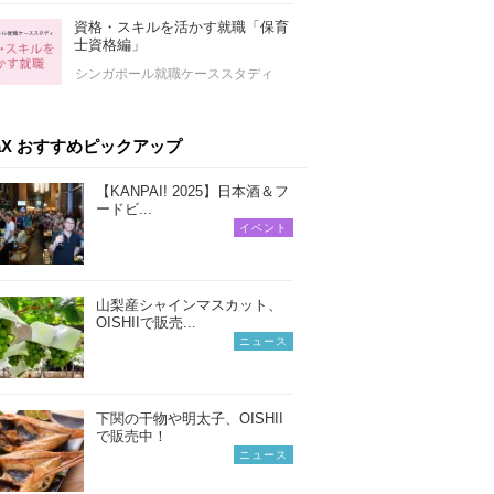
資格・スキルを活かす就職「保育
士資格編」
シンガポール就職ケーススタディ
iaX おすすめピックアップ
【KANPAI! 2025】日本酒＆フ
ードビ...
イベント
山梨産シャインマスカット、
OISHIIで販売...
ニュース
下関の干物や明太子、OISHII
で販売中！
ニュース