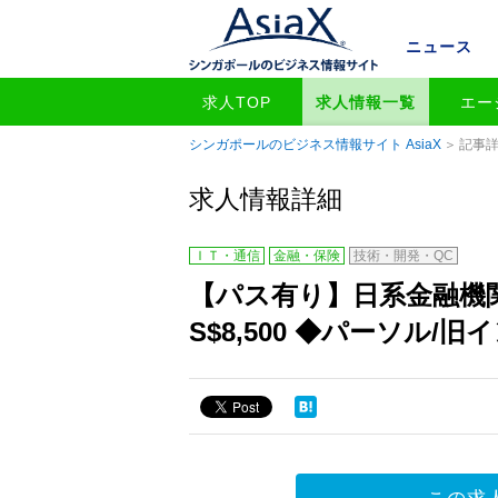
ニュース
求人TOP
求人情報一覧
エー
シンガポールのビジネス情報サイト AsiaX
記事
求人情報詳細
ＩＴ・通信
金融・保険
技術・開発・QC
【パス有り】日系金融機
S$8,500 ◆パーソル/旧