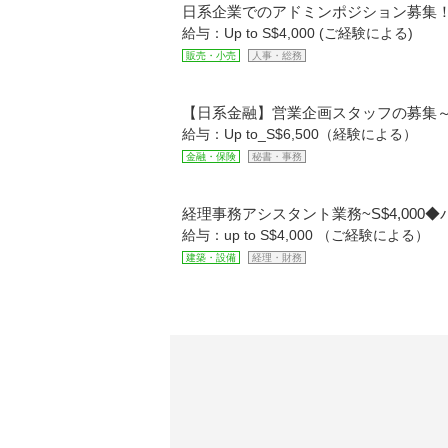
日系企業でのアドミンポジション募集！～
給与：Up to S$4,000 (ご経験による)
販売・小売
人事・総務
【日系金融】営業企画スタッフの募集～S$
給与：Up to_S$6,500（経験による）
金融・保険
秘書・事務
経理事務アシスタント業務~S$4,000
給与：up to S$4,000 （ご経験による）
建築・設備
経理・財務