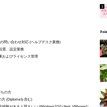
As
連の問い合わせ対応 (ヘルプデスク業務)
 の設置、設定業務
在庫およびライセンス管理
持ちの方
(Diplomaを含む)
ると望ましい (Windows7/10 client, VMwareな