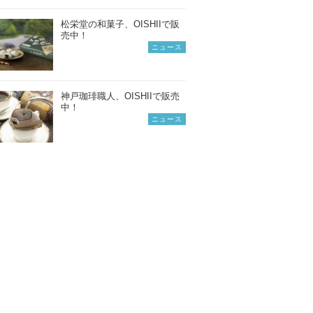
松栄堂の和菓子、OISHIIで販
売中！
ニュース
神戸珈琲職人、OISHIIで販売
中！
ニュース