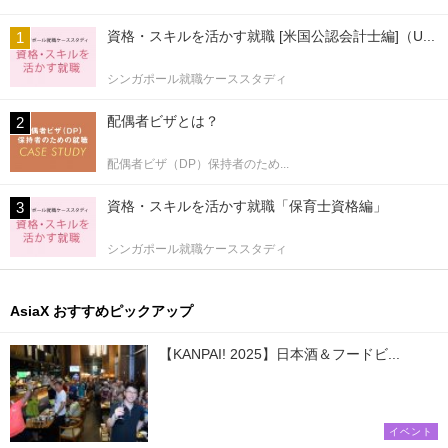
資格・スキルを活かす就職 [米国公認会計士編]（U...
シンガポール就職ケーススタディ
配偶者ビザとは？
配偶者ビザ（DP）保持者のため...
資格・スキルを活かす就職「保育士資格編」
シンガポール就職ケーススタディ
AsiaX おすすめピックアップ
【KANPAI! 2025】日本酒＆フードビ...
イベント