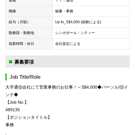
業種
ＩＴ・通信
職種
秘書・事務
給与（月額）
Up to_S$4,000 (経験による)
勤務国・勤務地
シンガポール・シティー
就業時間・休日
会社規定による
募集要項
Job Title/Role
大手通信会社にて営業事務のお仕事！～S$4,000◆パーソル/旧イ
ンテ◆
【Job No.】
489135
【ポジションタイトル】
事務