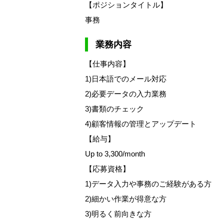
【ポジションタイトル】
事務
業務内容
【仕事内容】
1)日本語でのメール対応
2)必要データの入力業務
3)書類のチェック
4)顧客情報の管理とアップデート
【給与】
Up to 3,300/month
【応募資格】
1)データ入力や事務のご経験がある方
2)細かい作業が得意な方
3)明るく前向きな方