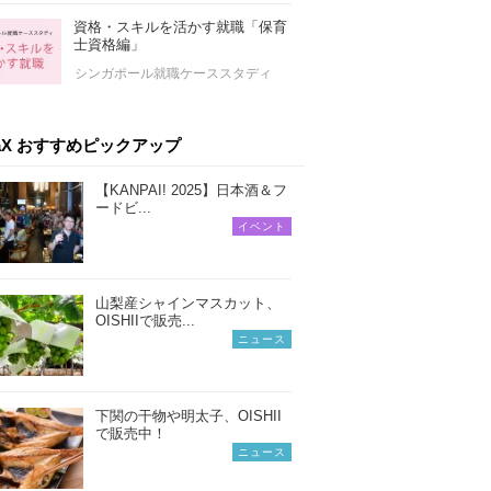
資格・スキルを活かす就職「保育
士資格編」
シンガポール就職ケーススタディ
iaX おすすめピックアップ
【KANPAI! 2025】日本酒＆フ
ードビ...
イベント
山梨産シャインマスカット、
OISHIIで販売...
ニュース
下関の干物や明太子、OISHII
で販売中！
ニュース