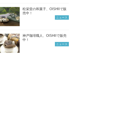
松栄堂の和菓子、OISHIIで販
売中！
ニュース
神戸珈琲職人、OISHIIで販売
中！
ニュース