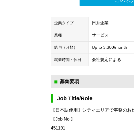
この求
日系企業
企業タイプ
サービス
業種
Up to 3,300/month
給与（月額）
会社規定による
就業時間・休日
募集要項
Job Title/Role
【日本語使用】シティエリアで事務のお仕事
【Job No.】
451191