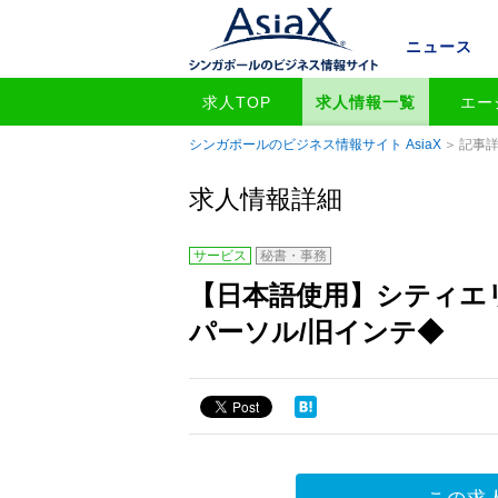
ニュース
求人TOP
求人情報一覧
エー
シンガポールのビジネス情報サイト AsiaX
記事
求人情報詳細
サービス
秘書・事務
【日本語使用】シティエリ
パーソル/旧インテ◆