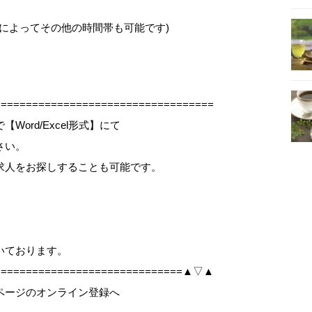
ご希望によってその他の時間帯も可能です)
==================================
ord/Excel形式】にて
さい。
求人をお探しすることも可能です。
、
いております。
===============================▲▽▲
ページのオンライン登録へ