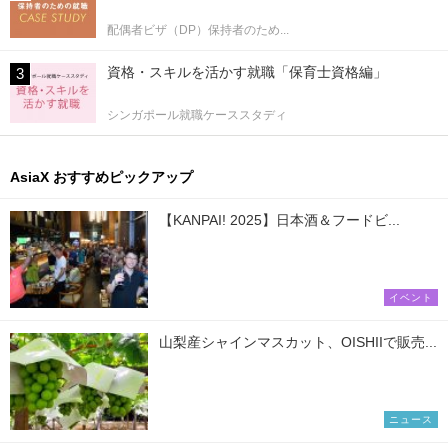
配偶者ビザ（DP）保持者のため...
資格・スキルを活かす就職「保育士資格編」
シンガポール就職ケーススタディ
AsiaX おすすめピックアップ
【KANPAI! 2025】日本酒＆フードビ...
イベント
山梨産シャインマスカット、OISHIIで販売...
ニュース