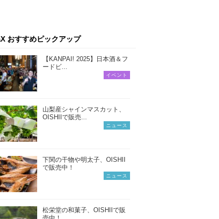
iaX おすすめピックアップ
【KANPAI! 2025】日本酒＆フ
ードビ...
イベント
山梨産シャインマスカット、
OISHIIで販売...
ニュース
下関の干物や明太子、OISHII
で販売中！
ニュース
松栄堂の和菓子、OISHIIで販
売中！