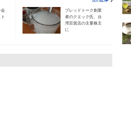
次の記事
子会
ブレッドトーク創業
スト
者のクエック氏、台
湾百貨店の主要株主
に