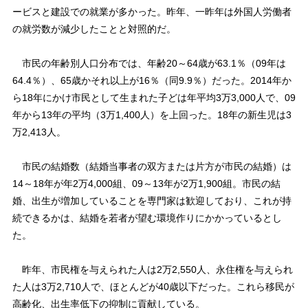
ービスと建設での就業が多かった。昨年、一昨年は外国人労働者
の就労数が減少したことと対照的だ。
市民の年齢別人口分布では、年齢20～64歳が63.1％（09年は
64.4％）、65歳かそれ以上が16％（同9.9％）だった。2014年か
ら18年にかけ市民として生まれた子どは年平均3万3,000人で、09
年から13年の平均（3万1,400人）を上回った。18年の新生児は3
万2,413人。
市民の結婚数（結婚当事者の双方または片方が市民の結婚）は
14～18年が年2万4,000組、09～13年が2万1,900組。市民の結
婚、出生が増加していることを専門家は歓迎しており、これが持
続できるかは、結婚を若者が望む環境作りにかかっているとし
た。
昨年、市民権を与えられた人は2万2,550人、永住権を与えられ
た人は3万2,710人で、ほとんどが40歳以下だった。これら移民が
高齢化、出生率低下の抑制に貢献している。