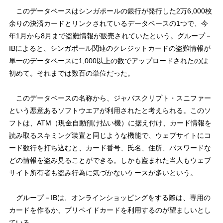
このデータベースはシンガポールの銀行が発行した2万6,000枚
余りの決済カードとリンクされているデータベースの1つで、今
年1月から8月まで盗難情報が販売されていたという。グループ－
IBによると、シンガポール関連のクレジットカードの盗難情報が
単一のデータベースに1,000以上の数でアップロードされたのは
初めて。それまでは数百の単位だった。
このデータベースの名称から、ジャバスクリプト・スニファー
という悪意あるソフトウエアが利用されたと考えられる。このソ
フトは、ATM（現金自動預け払い機）に据え付け、カード情報を
読み取るスキミング装置と同じような機能で、ウェブサイトにコ
ード数行を打ち込むと、カード番号、氏名、住所、パスワードな
どの情報を盗み見ることができる。しかも盗まれた当人もウェブ
サイト所有者も盗み行為に気づかないケースが多いという。
グループ－IBは、オンラインショッピングをする際は、専用の
カードを作るか、プリペイドカードを利用するのが望ましいとし
ている。