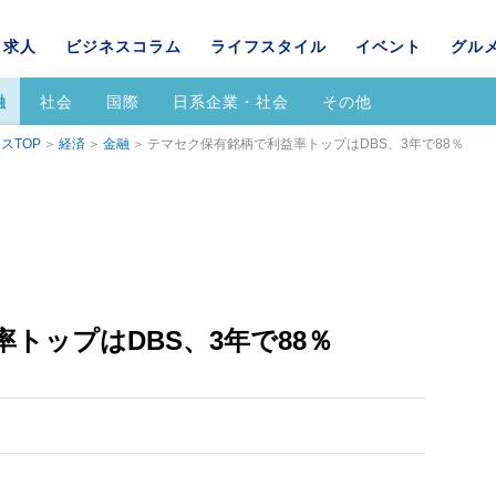
求人
ビジネスコラム
ライフスタイル
イベント
グル
融
社会
国際
日系企業・社会
その他
スTOP
経済
金融
テマセク保有銘柄で利益率トップはDBS、3年で88％
トップはDBS、3年で88％