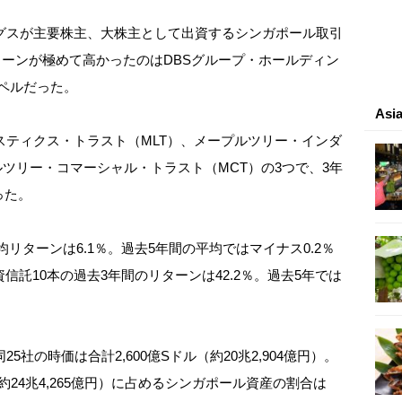
スが主要株主、大株主として出資するシンガポール取引
ターンが極めて高かったのはDBSグループ・ホールディン
ペルだった。
As
ティクス・トラスト（MLT）、メープルツリー・インダ
ルツリー・コマーシャル・トラスト（MCT）の3つで、3年
った。
リターンは6.1％。過去5年間の平均ではマイナス0.2％
資信託10本の過去3年間のリターンは42.2％。過去5年では
の時価は合計2,600億Sドル（約20兆2,904億円）。
:約24兆4,265億円）に占めるシンガポール資産の割合は