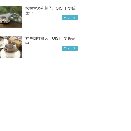
松栄堂の和菓子、OISHIIで販
売中！
ニュース
神戸珈琲職人、OISHIIで販売
中！
ニュース