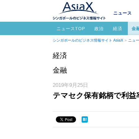
ニュース
ニュースTOP
政治
経済
金
シンガポールのビジネス情報サイト AsiaX
ニュー
経済
金融
2019年9月25日
テマセク保有銘柄で利益率