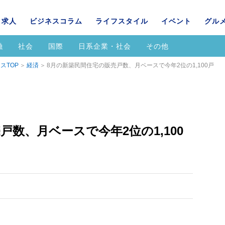
求人
ビジネスコラム
ライフスタイル
イベント
グル
融
社会
国際
日系企業・社会
その他
スTOP
経済
8月の新築民間住宅の販売戸数、月ベースで今年2位の1,100戸
戸数、月ベースで今年2位の1,100