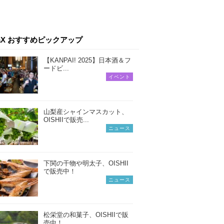
iaX おすすめピックアップ
【KANPAI! 2025】日本酒＆フ
ードビ...
イベント
山梨産シャインマスカット、
OISHIIで販売...
ニュース
下関の干物や明太子、OISHII
で販売中！
ニュース
松栄堂の和菓子、OISHIIで販
売中！