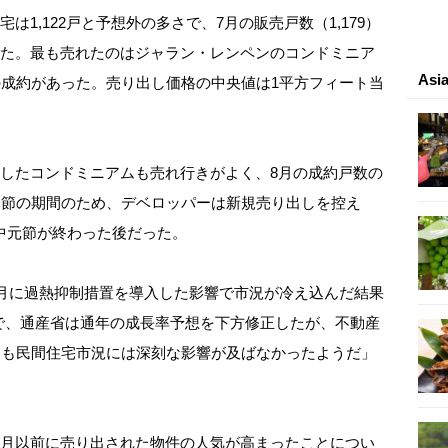
1,122戸と予想外の多さで、7月の販売戸数（1,179）
った。最も売れたのはジャラン・レンペンのコンドミニア
As
の成約があった。売り出し価格の中央値は1平方フィート当
したコンドミニアムも売れ行きがよく、8月の成約戸数の
元節の期間のため、デベロッパーは新規売り出しを控え
中元節が終わった後だった。
前月に過熱抑制措置を導入した影響で市況が冷え込んだ結果
％で、通産省は通年の成長率予想を下方修正したが、不動産
スも民間住宅市況には深刻な影響が及ばなかったようだ」
月以前に売り出された物件の人気が高まったことについ