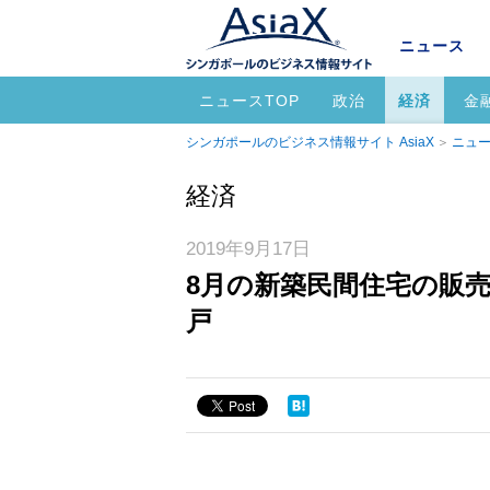
ニュース
ニュースTOP
政治
経済
金
シンガポールのビジネス情報サイト AsiaX
ニュー
経済
2019年9月17日
8月の新築民間住宅の販売
戸