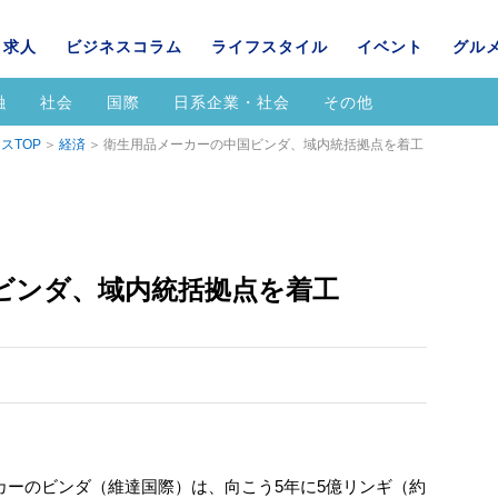
求人
ビジネスコラム
ライフスタイル
イベント
グル
融
社会
国際
日系企業・社会
その他
スTOP
経済
衛生用品メーカーの中国ビンダ、域内統括拠点を着工
ビンダ、域内統括拠点を着工
ーのビンダ（維達国際）は、向こう5年に5億リンギ（約