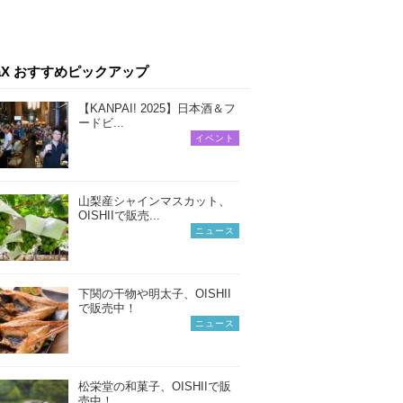
iaX おすすめピックアップ
【KANPAI! 2025】日本酒＆フ
ードビ...
イベント
山梨産シャインマスカット、
OISHIIで販売...
ニュース
下関の干物や明太子、OISHII
で販売中！
ニュース
松栄堂の和菓子、OISHIIで販
売中！