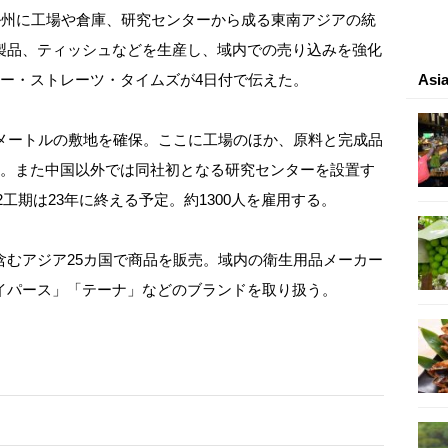
ル州に工場や倉庫、研究センターから成る東南アジアの統
製品、ティッシュなどを生産し、域内での売り込みを強化
ュー・ストレーツ・タイムズが4日付で伝えた。
As
メートルの敷地を確保。ここに工場のほか、原料と完成品
る。また中国以外では同社初となる研究センターを設置す
2工期は23年に終える予定。約1300人を雇用する。
むアジア25カ国で商品を販売。域内の衛生用品メーカー
イパース」「テーナ」などのブランドを取り扱う。