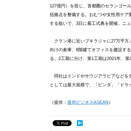
127億円）を投じ、首都圏のセランゴー
括拠点を整備する。おむつや女性用ケア
する狙いで、3日に着工式典を開催。ニ
クラン港に近いブキラジャに27万平方
向けの倉庫、6階建てオフィスを建設す
る。2工期に分け、第1工期は2021年、第
同社はインドやサウジアラビアなどを含
としては最大規模で、「ビンダ」「ドラ
（提供：
亜州ビジネスASEAN
）