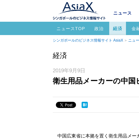
ニュース
ニュースTOP
政治
経済
金
シンガポールのビジネス情報サイト AsiaX
ニュー
経済
2019年9月9日
衛生用品メーカーの中国
中国広東省に本拠を置く衛生用品メーカ