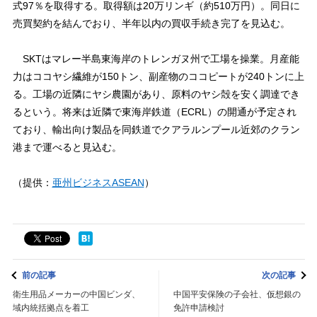
式97％を取得する。取得額は20万リンギ（約510万円）。同日に
売買契約を結んでおり、半年以内の買収手続き完了を見込む。
SKTはマレー半島東海岸のトレンガヌ州で工場を操業。月産能
力はココヤシ繊維が150トン、副産物のココピートが240トンに上
る。工場の近隣にヤシ農園があり、原料のヤシ殻を安く調達でき
るという。将来は近隣で東海岸鉄道（ECRL）の開通が予定され
ており、輸出向け製品を同鉄道でクアラルンプール近郊のクラン
港まで運べると見込む。
（提供：
亜州ビジネスASEAN
）
前の記事
次の記事
衛生用品メーカーの中国ビンダ、
中国平安保険の子会社、仮想銀の
域内統括拠点を着工
免許申請検討