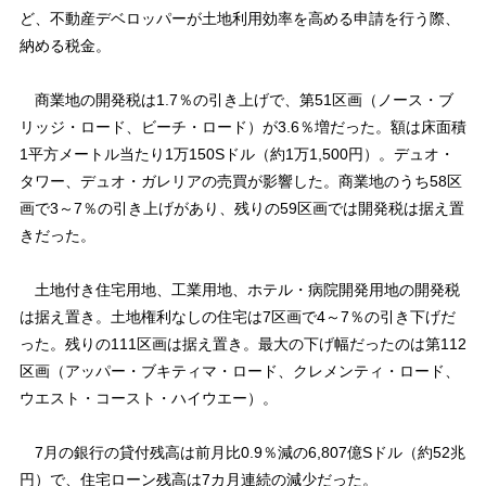
ど、不動産デベロッパーが土地利用効率を高める申請を行う際、
納める税金。
商業地の開発税は1.7％の引き上げで、第51区画（ノース・ブ
リッジ・ロード、ビーチ・ロード）が3.6％増だった。額は床面積
1平方メートル当たり1万150Sドル（約1万1,500円）。デュオ・
タワー、デュオ・ガレリアの売買が影響した。商業地のうち58区
画で3～7％の引き上げがあり、残りの59区画では開発税は据え置
きだった。
土地付き住宅用地、工業用地、ホテル・病院開発用地の開発税
は据え置き。土地権利なしの住宅は7区画で4～7％の引き下げだ
った。残りの111区画は据え置き。最大の下げ幅だったのは第112
区画（アッパー・ブキティマ・ロード、クレメンティ・ロード、
ウエスト・コースト・ハイウエー）。
7月の銀行の貸付残高は前月比0.9％減の6,807億Sドル（約52兆
円）で、住宅ローン残高は7カ月連続の減少だった。