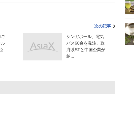
次の記事
値ご
シンガポール、電気
ール
バス60台を発注、政
位
府系STと中国企業が
納...