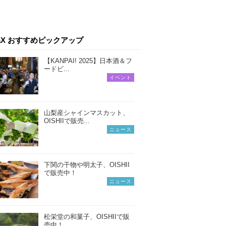
iaX おすすめピックアップ
【KANPAI! 2025】日本酒＆フ
ードビ...
イベント
山梨産シャインマスカット、
OISHIIで販売...
ニュース
下関の干物や明太子、OISHII
で販売中！
ニュース
松栄堂の和菓子、OISHIIで販
売中！