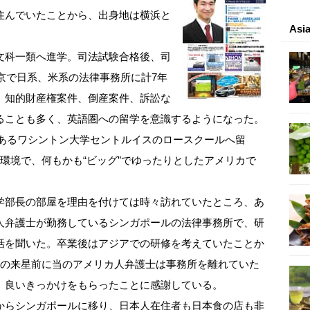
住んでいたことから、出身地は横浜と
As
文科一類へ進学。司法試験合格後、司
東京で日系、米系の法律事務所に計7年
、知的財産権案件、倒産案件、訴訟な
ることも多く、英語圏への留学を意識するようになった。
州にあるワシントン大学セントルイスのロースクールへ留
環境で、何もかも“ビッグ”でゆったりとしたアメリカで
学部長の部屋を理由を付けては時々訪れていたところ、あ
人弁護士が勤務しているシンガポールの法律事務所で、研
話を聞いた。卒業後はアジアでの研修を考えていたことか
月の来星前に当のアメリカ人弁護士は事務所を離れていた
、良いきっかけをもらったことに感謝している。
からシンガポールに移り、日本人在住者も日本食の店も非