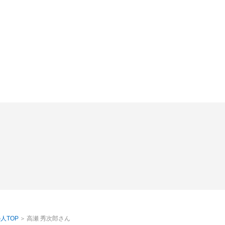
人TOP
高瀬 秀次郎さん