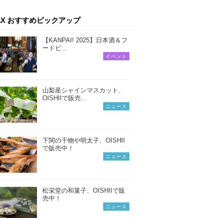
iaX おすすめピックアップ
【KANPAI! 2025】日本酒＆フ
ードビ...
イベント
山梨産シャインマスカット、
OISHIIで販売...
ニュース
下関の干物や明太子、OISHII
で販売中！
ニュース
松栄堂の和菓子、OISHIIで販
売中！
ニュース