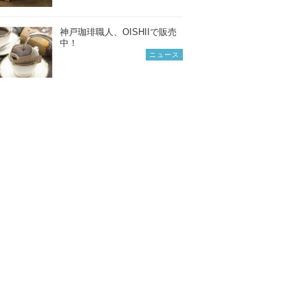
神戸珈琲職人、OISHIIで販売
中！
ニュース